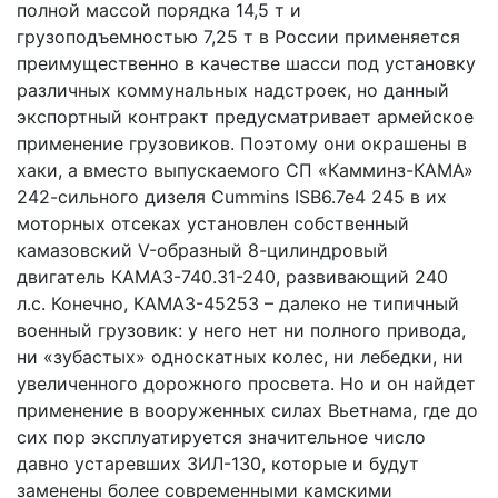
полной массой порядка 14,5 т и
грузоподъемностью 7,25 т в России применяется
преимущественно в качестве шасси под установку
различных коммунальных надстроек, но данный
экспортный контракт предусматривает армейское
применение грузовиков. Поэтому они окрашены в
хаки, а вместо выпускаемого СП «Камминз-КАМА»
242-сильного дизеля Cummins ISB6.7e4 245 в их
моторных отсеках установлен собственный
камазовский V-образный 8-цилиндровый
двигатель КАМАЗ-740.31-240, развивающий 240
л.с. Конечно, КАМАЗ-45253 – далеко не типичный
военный грузовик: у него нет ни полного привода,
ни «зубастых» односкатных колес, ни лебедки, ни
увеличенного дорожного просвета. Но и он найдет
применение в вооруженных силах Вьетнама, где до
сих пор эксплуатируется значительное число
давно устаревших ЗИЛ-130, которые и будут
заменены более современными камскими