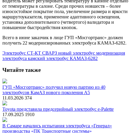
водитель может регулировать температуру в кабине отдельно
от температуры в салоне. Среди прочих новшеств – более
износостойкое покрытие пола, увеличение размера и яркости
маршрутоуказателя, применение адаптивного освещения,
установка дополнительного (четвертого) валидатора и
повышение быстродействия кнопок.
Всего в июне заказчик в лице ГУП «Мосгортранс» должен
получить 22 модернизированных электробуса КАМАЗ-6282.
Электробус
СТ-КТ
СВАРЗ
новый электробус
модернизация
электробуса
камский электробус
КАМАЗ-6282
Читайте также
ГУП «Мосгортранс» получил новую партию из 40
электробусов КамАЗ нового поколения А5
11.03.2026
374
Toyota представила предсерийный электробус e-Palette
17.09.2025
1910
В Самаре начались испытания электробуса «Генерал»
производства «ПК Транспортные системы»