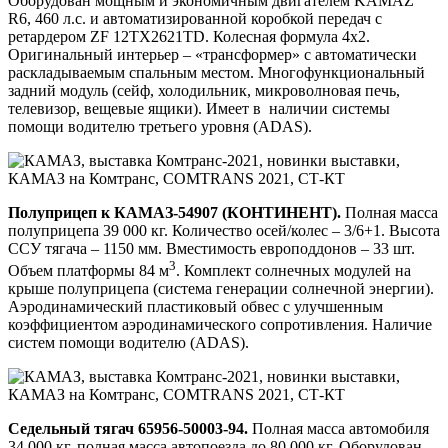
Оборудован мощным и экономичным двигателем KAMAZ
R6, 460 л.с. и автоматизированной коробкой передач с
ретардером ZF 12TX2621TD. Колесная формула 4х2.
Оригинальный интерьер – «трансформер» с автоматически
раскладываемым спальным местом. Многофункциональный
задний модуль (сейф, холодильник, микроволновая печь,
телевизор, вещевые ящики). Имеет в наличии системы
помощи водителю третьего уровня (ADAS).
Полуприцеп к КАМАЗ-54907 (КОНТИНЕНТ).
Полная масса
полуприцепа 39 000 кг. Количество осей/колес – 3/6+1. Высота
ССУ тягача – 1150 мм. Вместимость европоддонов – 33 шт.
3
Объем платформы 84 м
. Комплект солнечных модулей на
крыше полуприцепа (система генерации солнечной энергии).
Аэродинамический пластиковый обвес с улучшенным
коэффициентом аэродинамического сопротивления. Наличие
систем помощи водителю (ADAS).
Седельный тягач 65956-50003-94.
Полная масса автомобиля
34 000 кг, полная масса автопоезда до 80 000 кг. Оборудован