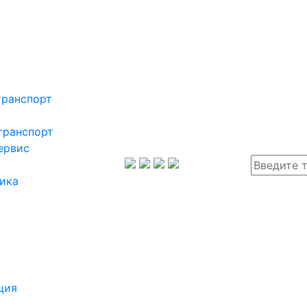
транспорт
транспорт
ервис
ика
ция