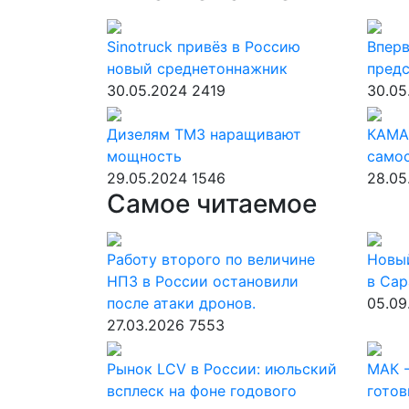
Sinotruck привёз в Россию
Вперв
новый среднетоннажник
предс
30.05.2024
2419
30.05
Дизелям ТМЗ наращивают
КАМА
мощность
само
29.05.2024
1546
28.05
Самое читаемое
Работу второго по величине
Новы
НПЗ в России остановили
в Сар
после атаки дронов.
05.09
27.03.2026
7553
Рынок LCV в России: июльский
МАК -
всплеск на фоне годового
готов