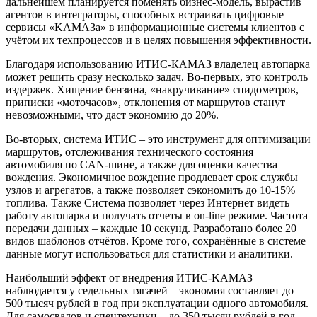
дальнейшем планируется поменять бизнес-модель, вырастив
агентов в интеграторы, способных встраивать цифровые
сервисы «KAMAЗа» в информационные системы клиентов с
учётом их техпроцессов и в целях повышения эффективности.
Благодаря использованию ИТИС-КАМАЗ владелец автопарка
может решить сразу несколько задач. Во-первых, это контроль
издержек. Хищение бензина, «накручивание» спидометров,
приписки «моточасов», отклонения от маршрутов станут
невозможными, что даст экономию до 20%.
Во-вторых, система ИТИС – это инструмент для оптимизации
маршрутов, отслеживания технического состояния
автомобиля по CAN-шине, а также для оценки качества
вождения. Экономичное вождение продлевает срок службы
узлов и агрегатов, а также позволяет сэкономить до 10-15%
топлива. Также Система позволяет через Интернет видеть
работу автопарка и получать отчеты в on-line режиме. Частота
передачи данных – каждые 10 секунд. Разработано более 20
видов шаблонов отчётов. Кроме того, сохранённые в системе
данные могут использоваться для статистики и аналитики.
Наибольший эффект от внедрения ИТИС-KAMAЗ
наблюдается у седельных тягачей – экономия составляет до
500 тысяч рублей в год при эксплуатации одного автомобиля.
Для самосвалов и спецтехники – до 350 тысяч рублей в год.