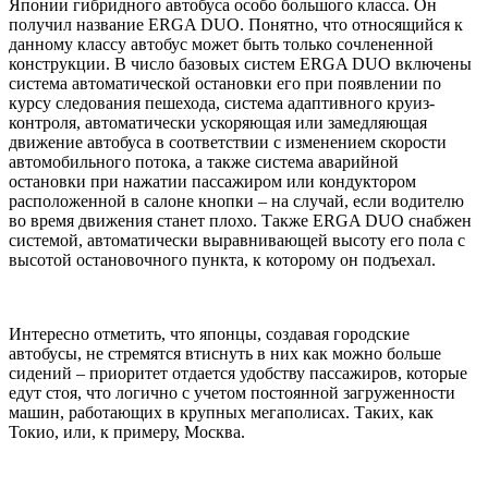
Японии гибридного автобуса особо большого класса. Он
получил название ERGA DUO. Понятно, что относящийся к
данному классу автобус может быть только сочлененной
конструкции. В число базовых систем ERGA DUO включены
система автоматической остановки его при появлении по
курсу следования пешехода, система адаптивного круиз-
контроля, автоматически ускоряющая или замедляющая
движение автобуса в соответствии с изменением скорости
автомобильного потока, а также система аварийной
остановки при нажатии пассажиром или кондуктором
расположенной в салоне кнопки – на случай, если водителю
во время движения станет плохо. Также ERGA DUO снабжен
системой, автоматически выравнивающей высоту его пола с
высотой остановочного пункта, к которому он подъехал.
Интересно отметить, что японцы, создавая городские
автобусы, не стремятся втиснуть в них как можно больше
сидений – приоритет отдается удобству пассажиров, которые
едут стоя, что логично с учетом постоянной загруженности
машин, работающих в крупных мегаполисах. Таких, как
Токио, или, к примеру, Москва.