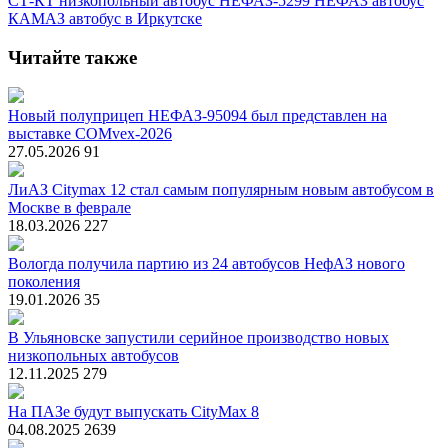
СТ-КТ
низкопольный автобус
НЕФАЗ-5299
НЕФАЗ
автобус
КАМАЗ
автобус в Иркутске
Читайте также
Новый полуприцеп НЕФАЗ-95094 был представлен на
выставке COMvex-2026
27.05.2026
91
ЛиАЗ Citymax 12 стал самым популярным новым автобусом в
Москве в феврале
18.03.2026
227
Вологда получила партию из 24 автобусов НефАЗ нового
поколения
19.01.2026
35
В Ульяновске запустили серийное производство новых
низкопольных автобусов
12.11.2025
279
На ПАЗе будут выпускать CityMax 8
04.08.2025
2639