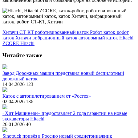
выполненной работы и создания форм на основе ее истории.
Хитачи
СТ-КТ
роботизированный каток
Робот
каток-робот
каток Хитачи
вибрационный каток
автономный каток
Hitachi
ZCORE
Hitachi
Читайте также
Завод Дорожных машин представил новый беспилотный
дорожный каток
14.04.2026
123
Каток с автопилотированием от «Ростех»
02.04.2026
136
«Хит Машинери» предоставляет 2 года гарантии на новые
экскаваторы Hitachi
26.01.2026
40
Sinotruck привёз в Россию новый среднетоннажник