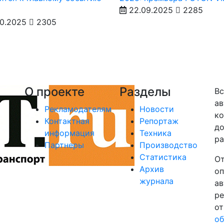
22.09.2025
2285
10.2025
2305
О проекте
Разделы
Вс
ав
Рекламодателям
Новости
ко
Контактная
Репортаж
до
информация
Техника
ра
Партнеры
Производство
Статистика
От
Архив
оп
журнала
ав
ре
от
об