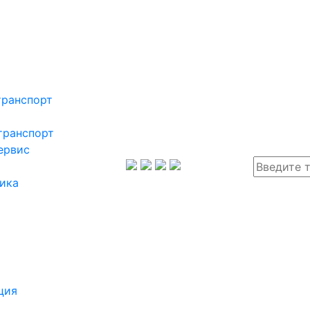
транспорт
транспорт
ервис
ика
ция