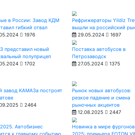
ые в России: Завод КДМ
Рефрижераторы Yildiz Tre
тавил гибкий отвал
вышли на российский ры
05.2024
1976
29.05.2024
1697
З представил новый
Поставка автобусов в
свальный полуприцеп
Петрозаводск
05.2024
1702
27.05.2024
1375
й завод КАМАЗа построят
Рынок новых автобусов:
атове
резкое падение и смена
09.2025
2464
рыночных акцентов
12.08.2025
2447
2025. Автобизнес
Новинка в мире фургонов
ится к главному событию
2025: премьера FOTON V