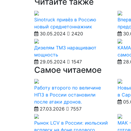
Читайте также
Sinotruck привёз в Россию
Вперв
новый среднетоннажник
предс
30.05.2024
2420
30.
Дизелям ТМЗ наращивают
КАМА
мощность
само
29.05.2024
1547
28.
Самое читаемое
Работу второго по величине
Новы
НПЗ в России остановили
в Сар
после атаки дронов.
05.
27.03.2026
7557
Рынок LCV в России: июльский
МАК -
всплеск на фоне годового
готов