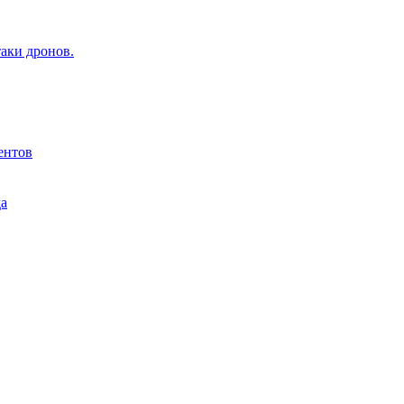
аки дронов.
ентов
да