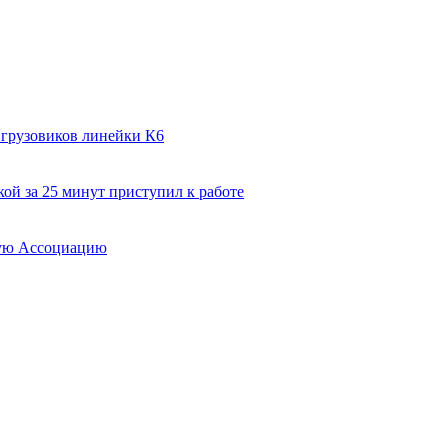
 грузовиков линейки К6
ой за 25 минут приступил к работе
вую Ассоциацию