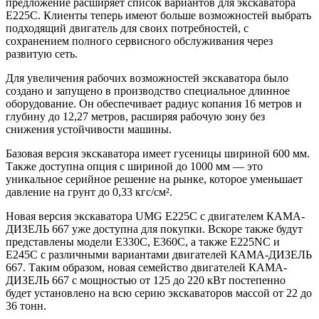
предложение расширяет список вариантов для экскаватора
E225C. Клиенты теперь имеют больше возможностей выбрать
подходящий двигатель для своих потребностей, с
сохранением полного сервисного обслуживания через
развитую сеть.
Для увеличения рабочих возможностей экскаватора было
создано и запущено в производство специальное длинное
оборудование. Он обеспечивает радиус копания 16 метров и
глубину до 12,27 метров, расширяя рабочую зону без
снижения устойчивости машины.
Базовая версия экскаватора имеет гусеницы шириной 600 мм.
Также доступна опция с шириной до 1000 мм — это
уникальное серийное решение на рынке, которое уменьшает
давление на грунт до 0,33 кгс/см².
Новая версия экскаватора UMG E225C с двигателем КАМА-
ДИЗЕЛЬ 667 уже доступна для покупки. Вскоре также будут
представлены модели E330C, E360C, а также E225NC и
E245C с различными вариантами двигателей КАМА-ДИЗЕЛЬ
667. Таким образом, новая семейство двигателей КАМА-
ДИЗЕЛЬ 667 с мощностью от 125 до 220 кВт постепенно
будет установлено на всю серию экскаваторов массой от 22 до
36 тонн.