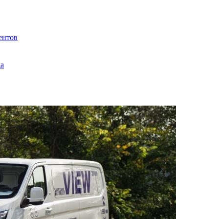
ентов
да