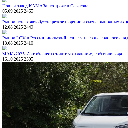
Новый завод КАМАЗа построят в Саратове
05.09.2025
2465
Рынок новых автобусов: резкое падение и смена рыночных акц
12.08.2025
2449
Рынок LCV в России: июльский всплеск на фоне годового спа
13.08.2025
2410
МАК -2025. Автобизнес готовится к главному событию года
16.10.2025
2305