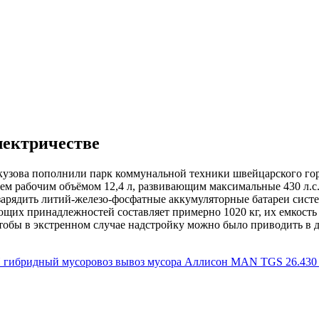
лектричестве
кузова пополнили парк коммунальной техники швейцарского го
м рабочим объёмом 12,4 л, развивающим максимальные 430 л.с. 
 зарядить литий-железо-фосфатные аккумуляторные батареи сист
щих принадлежностей составляет примерно 1020 кг, их емкость 
тобы в экстренном случае надстройку можно было приводить в 
Н
гибридный мусоровоз
вывоз мусора
Аллисон
MAN TGS 26.430