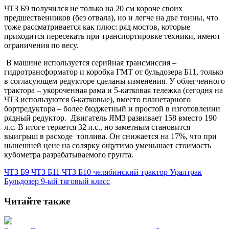
ЧТЗ Б9 получился не только на 20 см короче своих
предшественников (без отвала), но и легче на две тонны, что
тоже рассматривается как плюс: ряд мостов, которые
приходится пересекать при транспортировке техники, имеют
ограничения по весу.
В машине используется серийная трансмиссия –
гидротрансформатор и коробка ГМТ от бульдозера Б11, только
в согласующем редукторе сделаны изменения. У облегченного
трактора – укороченная рама и 5-катковая тележка (сегодня на
ЧТЗ используются 6-катковые), вместо планетарного
бортредуктора – более бюджетный и простой в изготовлении
рядный редуктор. Двигатель ЯМЗ развивает 158 вместо 190
л.с. В итоге теряется 32 л.с., но заметным становится
выигрыш в расходе топлива. Он снижается на 17%, что при
нынешней цене на солярку ощутимо уменьшает стоимость
кубометра разрабатываемого грунта.
ЧТЗ Б9
ЧТЗ Б11
ЧТЗ Б10
челябинский трактор
Уралтрак
Бульдозер
9-ый тяговый класс
Читайте также