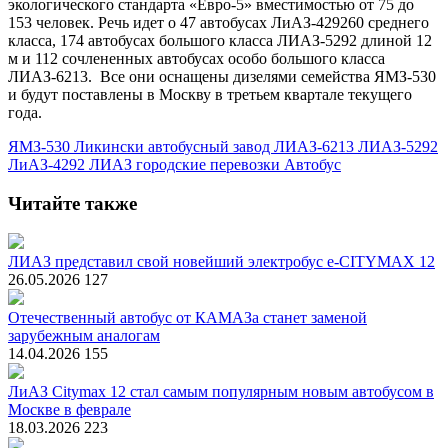
экологического стандарта «Евро-5» вместимостью от 75 до
153 человек. Речь идет о 47 автобусах ЛиАЗ-429260 среднего
класса, 174 автобусах большого класса ЛИАЗ-5292 длиной 12
м и 112 сочлененных автобусах особо большого класса
ЛИАЗ-6213. Все они оснащены дизелями семейства ЯМЗ-530
и будут поставлены в Москву в третьем квартале текущего
года.
ЯМЗ-530
Ликински автобусный завод
ЛИАЗ-6213
ЛИАЗ-5292
ЛиАЗ-4292
ЛИАЗ
городские перевозки
Автобус
Читайте также
ЛИАЗ представил свой новейший электробус e-CITYMAX 12
26.05.2026
127
Отечественный автобус от КАМАЗа станет заменой
зарубежным аналогам
14.04.2026
155
ЛиАЗ Citymax 12 стал самым популярным новым автобусом в
Москве в феврале
18.03.2026
223