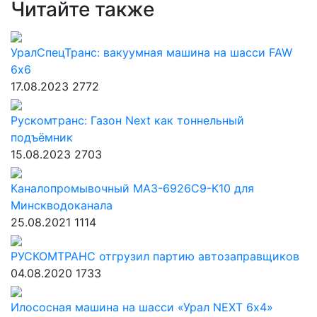
Читайте также
УралСпецТранс: вакуумная машина на шасси FAW
6х6
17.08.2023
2772
Рускомтранс: Газон Next как тоннельный
подъёмник
15.08.2023
2703
Каналопромывочный МАЗ-6926С9-К10 для
Минскводоканала
25.08.2021
1114
РУСКОМТРАНС отгрузил партию автозаправщиков
04.08.2020
1733
Илососная машина на шасси «Урал NEXT 6х4»