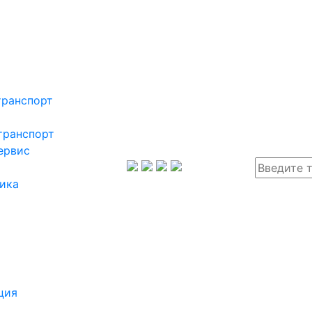
транспорт
транспорт
ервис
ика
ция