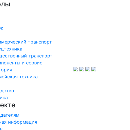
елы
и
аж
ммерческий транспорт
ецтехника
щественный транспорт
поненты и сервис
тория
мейская техника
одство
ика
екте
дателям
ная информация
ры