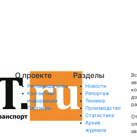
О проекте
Разделы
Вс
ав
Рекламодателям
Новости
ко
Контактная
Репортаж
до
информация
Техника
ра
Партнеры
Производство
Статистика
От
Архив
оп
журнала
ав