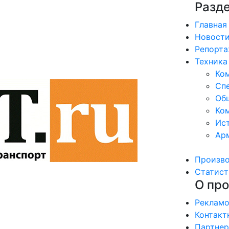
Разд
Главная
Новост
Репорт
Техника
Ко
Сп
Об
Ком
Ис
Ар
Произв
Статист
О про
Рекламо
Контакт
Партне