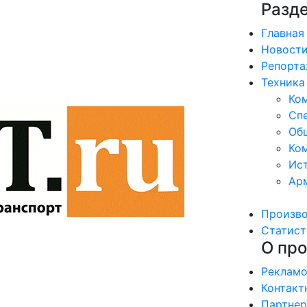
Разд
Главная
Новост
Репорт
Техника
Ко
Сп
Об
Ком
Ис
Ар
Произв
Статист
О про
Рекламо
Контакт
Партне