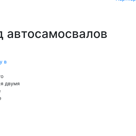
д автосамосвалов
у в
го
ся двумя
е
е