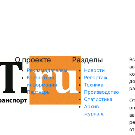
О проекте
Разделы
Вс
ав
Рекламодателям
Новости
ко
Контактная
Репортаж
до
информация
Техника
ра
Партнеры
Производство
Статистика
От
Архив
оп
журнала
ав
ре
от