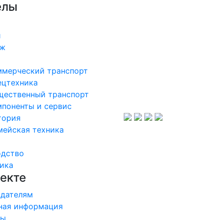
елы
и
аж
ммерческий транспорт
ецтехника
щественный транспорт
поненты и сервис
тория
мейская техника
одство
ика
екте
дателям
ная информация
ры