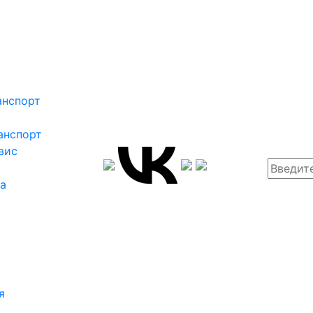
анспорт
анспорт
вис
ка
я