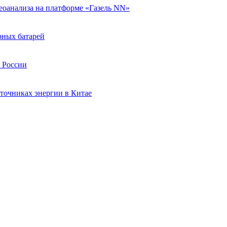
еоанализа на платформе «Газель NN»
рных батарей
в России
точниках энергии в Китае