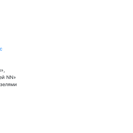
с
»,
лей NN»
изелями