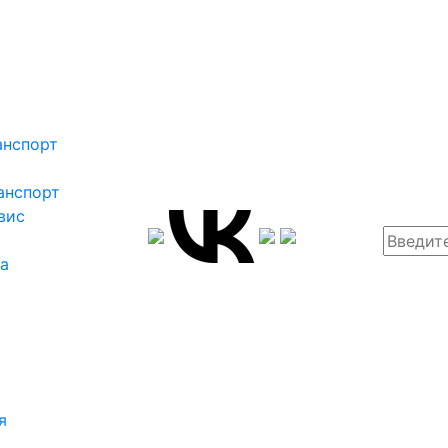
анспорт
анспорт
вис
ка
я