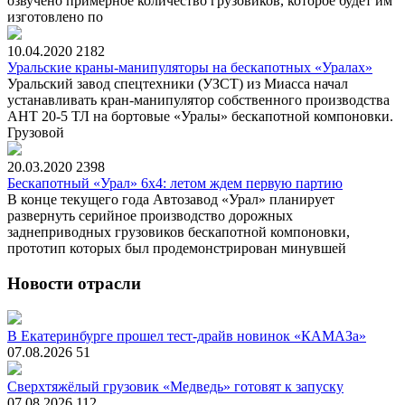
озвучено примерное количество грузовиков, которое будет им
изготовлено по
10.04.2020
2182
Уральские краны-манипуляторы на бескапотных «Уралах»
Уральский завод спецтехники (УЗСТ) из Миасса начал
устанавливать кран-манипулятор собственного производства
АНТ 20-5 ТЛ на бортовые «Уралы» бескапотной компоновки.
Грузовой
20.03.2020
2398
Бескапотный «Урал» 6х4: летом ждем первую партию
В конце текущего года Автозавод «Урал» планирует
развернуть серийное производство дорожных
заднеприводных грузовиков бескапотной компоновки,
прототип которых был продемонстрирован минувшей
Новости отрасли
В Екатеринбурге прошел тест-драйв новинок «КАМАЗа»
07.08.2026
51
Сверхтяжёлый грузовик «Медведь» готовят к запуску
07.08.2026
112