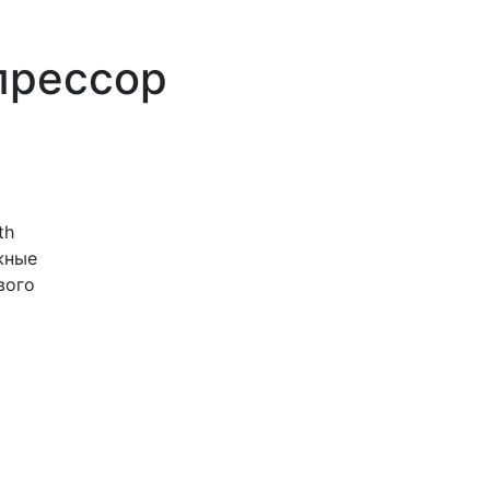
прессор
th
жные
вого