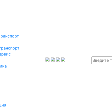
транспорт
транспорт
ервис
ика
ция