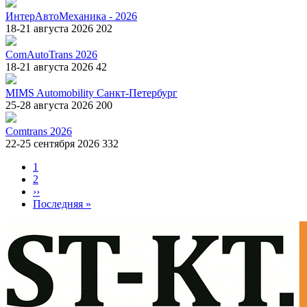
ИнтерАвтоМеханика - 2026
18-21 августа 2026
202
ComAutoTrans 2026
18-21 августа 2026
42
MIMS Automobility Санкт-Петербург
25-28 августа 2026
200
Comtrans 2026
22-25 сентября 2026
332
Страница
1
Страница
2
Нумерация
Следующая
››
страниц
страница
Последняя
Последняя »
страница