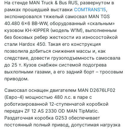
На стенде MAN Truck & Bus RUS, развернутом в
рамках прошедшей выставки
COMTRANS’15
,
экспонировался тяжелый самосвал MAN TGS
40.480 6x6 BB-WW, оборудованный «скальным»
кузовом KH-KIPPER (модель W1M), выполненным
без боковых ребер жесткости из износостойкой
стали Hardox 450. Такая его конструкция
позволила добиться снижения массы и, как
следствие, довести грузоподъемность самосвала
до 25 т. Кузов снабжен системой подогрева
выхлопными газами, а его задний борт – тросовым
приводом.
Самосвал оснащен двигателем MAN D2676LF02
(Евро-4) мощностью 480 л.с. в паре с
роботизированной 12-ступенчатой коробкой
передач ZF 12 AS 2330 OD MAN TipMatic.
Раздаточная коробка G253 обеспечивает
постоянный полный привод, допустимая нагрузка